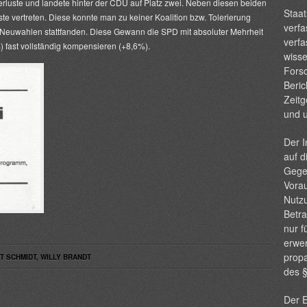
erluste und landete hinter der CDU auf Platz zwei. Neben diesen beiden
Staat
ste vertreten. Diese konnte man zu keiner Koalition bzw. Tolerierung
verfa
euwahlen stattfanden. Diese Gewann die SPD mit absoluter Mehrheit
verfa
) fast vollständig kompensieren (+8,6%).
wisse
Forsc
Beric
Zeitg
und 
Der I
auf d
Gege
Vorau
Nutzu
Betra
nur f
erwer
propa
T SCHMIDT
,
WILLY BRANDT
des 
Der E