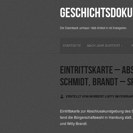
Geschichtsdoku
Die Datenbank umfasst 1926 Artikel in 45 Kategorien.
STARTSEITE
NACH JAHR SORTIERT
»
Eintrittskarte – A
Schmidt, Brandt – S
ERSTELLT VON NORBERT LUFFY IM FEBRUAR 
Eintrittskarte zur Abschlusskundgebung de
fand die Bürgerschaftswahl in Hamburg statt
und Willy Brandt.