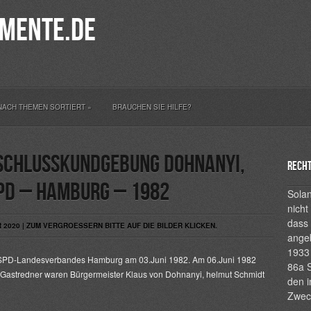
mente.de
NACH THEMEN SORTIERT
»
BRAUCHEN SIE HILFE?
bschlusskundgebung Dohnanyi,
Recht
PD – Hamburg – 1982
Solan
nicht
dass 
2020 | ZUM VERGROESSERN BITTE AUF DIE BILDER KLICKEN.
ange
1933 
s SPD-Landesverbandes Hamburg am 03.Juni 1982. Am 06.Juni 1982
86a S
. Gastredner waren Bürgermeister Klaus von Dohnanyi, helmut Schmidt
den i
Zwec