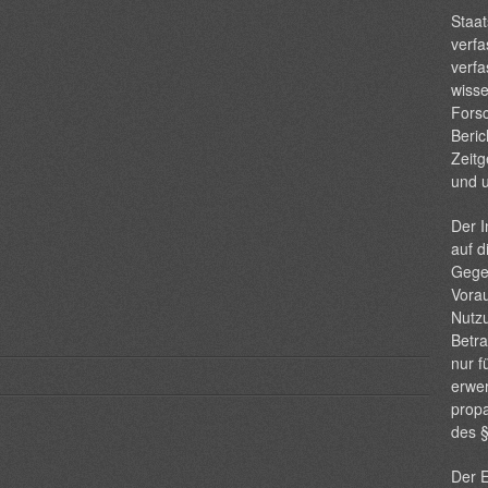
Staat
verfa
verfa
wisse
Forsc
Beric
Zeitg
und 
Der I
auf d
Gege
Vorau
Nutzu
Betra
nur f
erwer
propa
des 
Der E