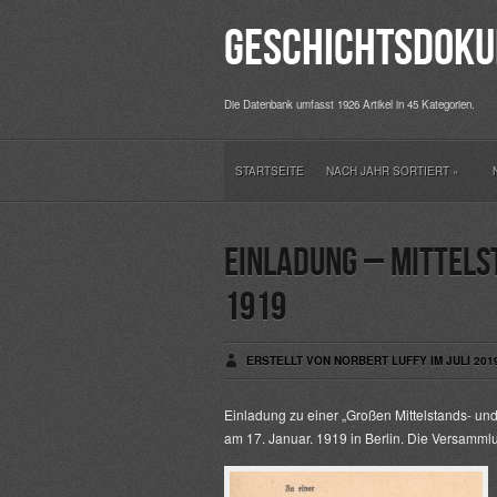
Geschichtsdoku
Die Datenbank umfasst 1926 Artikel in 45 Kategorien.
STARTSEITE
NACH JAHR SORTIERT
»
Einladung – Mittel
1919
ERSTELLT VON NORBERT LUFFY IM JULI 201
Einladung zu einer „Großen Mittelstands- u
am 17. Januar. 1919 in Berlin. Die Versamm