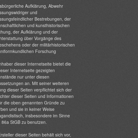
sbürgerliche Aufklärung, Abwehr
ssungswidriger und
ssungsfeindlicher Bestrebungen, der
nschaftlichen und kunsthistorischen
hung, der Aufklärung und der
hterstattung über Vorgänge des
eschehens oder der militärhistorischen
uniformkundlichen Forschung
nhaber dieser Internetseite bietet die
ieser Internetseite gezeigten
nstände nur unter diesen
ssetzungen an. Mit seiner weiteren
ng dieser Seiten verpflichtet sich der
chter dieser Seiten und Informationen
ür die oben genannten Gründe zu
ben und sie in keiner Weise
gandistisch, insbesondere im Sinne
§ 86a StGB zu benutzen.
rsteller dieser Seiten behält sich vor,