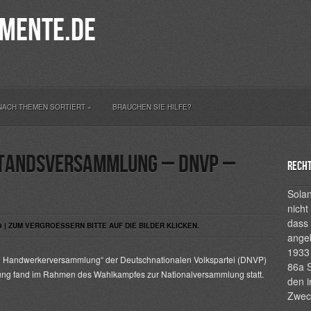
mente.de
NACH THEMEN SORTIERT
»
BRAUCHEN SIE HILFE?
standsversammlung – DNVP –
Recht
Solan
nicht
dass 
9 | ZUM VERGROESSERN BITTE AUF DIE BILDER KLICKEN.
ange
1933 
nd Handwerkerversammlung“ der Deutschnationalen Volkspartei (DNVP)
86a S
lung fand im Rahmen des Wahlkampfes zur Nationalversammlung statt.
den i
Zwec