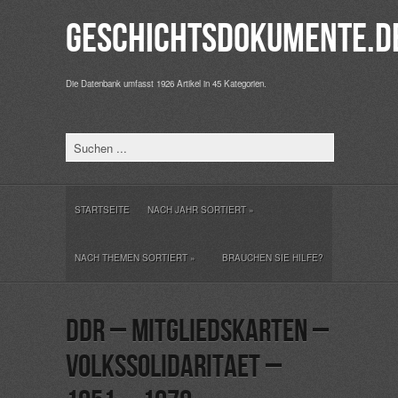
Geschichtsdokumente.d
Die Datenbank umfasst 1926 Artikel in 45 Kategorien.
STARTSEITE
NACH JAHR SORTIERT
»
NACH THEMEN SORTIERT
»
BRAUCHEN SIE HILFE?
DDR – Mitgliedskarten –
Volkssolidaritaet –