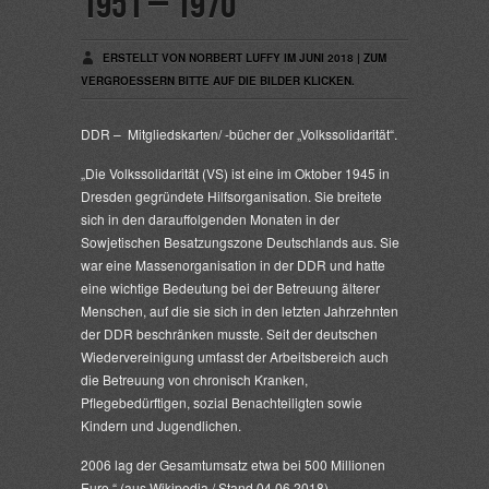
1951 – 1970
ERSTELLT VON NORBERT LUFFY IM JUNI 2018 | ZUM
VERGROESSERN BITTE AUF DIE BILDER KLICKEN.
DDR – Mitgliedskarten/ -bücher der „Volkssolidarität“.
„Die
Volkssolidarität
(VS) ist eine im Oktober 1945 in
Dresden gegründete Hilfsorganisation. Sie breitete
sich in den darauffolgenden Monaten in der
Sowjetischen Besatzungszone Deutschlands aus. Sie
war eine Massenorganisation in der DDR und hatte
eine wichtige Bedeutung bei der Betreuung älterer
Menschen, auf die sie sich in den letzten Jahrzehnten
der DDR beschränken musste. Seit der deutschen
Wiedervereinigung umfasst der Arbeitsbereich auch
die Betreuung von chronisch Kranken,
Pflegebedürftigen, sozial Benachteiligten sowie
Kindern und Jugendlichen.
2006 lag der Gesamtumsatz etwa bei 500 Millionen
Euro.“ (aus Wikipedia / Stand 04.06.2018)