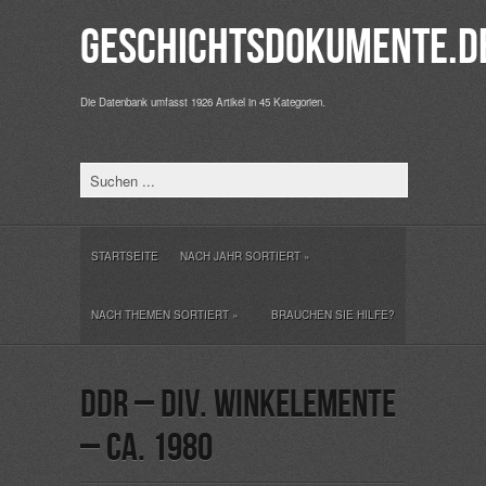
Geschichtsdokumente.d
Die Datenbank umfasst 1926 Artikel in 45 Kategorien.
STARTSEITE
NACH JAHR SORTIERT
»
NACH THEMEN SORTIERT
»
BRAUCHEN SIE HILFE?
DDR – div. Winkelemente
– ca. 1980