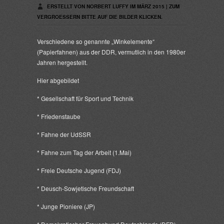
ERSTELLT VON NORBERT LUFFY IM MÄRZ 2015 | ZUM
VERGROESSERN BITTE AUF DIE BILDER KLICKEN.
Verschiedene so genannte „Winkelemente“
(Papierfahnen) aus der DDR, vermutlich in den 1980er
Jahren hergestellt.
Hier abgebildet
* Gesellschaft für Sport und Technik
* Friedenstaube
* Fahne der UdSSR
* Fahne zum Tag der Arbeit (1.Mai)
* Freie Deutsche Jugend (FDJ)
* Deusch-Sowjetische Freundschaft
* Junge Pioniere (JP)