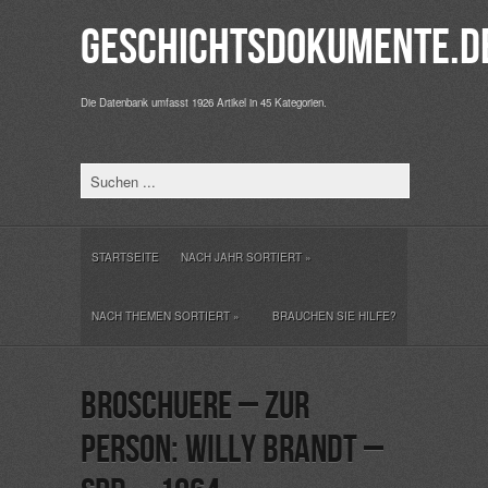
Geschichtsdokumente.d
Die Datenbank umfasst 1926 Artikel in 45 Kategorien.
STARTSEITE
NACH JAHR SORTIERT
»
NACH THEMEN SORTIERT
»
BRAUCHEN SIE HILFE?
Broschuere – Zur
Person: Willy Brandt –