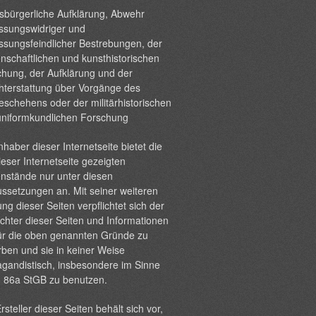
sbürgerliche Aufklärung, Abwehr
ssungswidriger und
ssungsfeindlicher Bestrebungen, der
nschaftlichen und kunsthistorischen
hung, der Aufklärung und der
hterstattung über Vorgänge des
eschehens oder der militärhistorischen
uniformkundlichen Forschung
nhaber dieser Internetseite bietet die
ieser Internetseite gezeigten
nstände nur unter diesen
ssetzungen an. Mit seiner weiteren
ng dieser Seiten verpflichtet sich der
chter dieser Seiten und Informationen
ür die oben genannten Gründe zu
ben und sie in keiner Weise
gandistisch, insbesondere im Sinne
§ 86a StGB zu benutzen.
rsteller dieser Seiten behält sich vor,