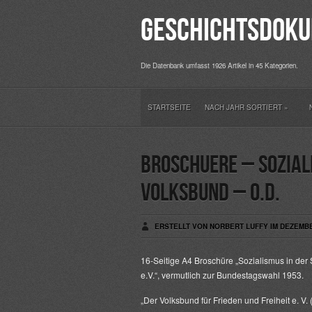
Geschichtsdoku
Die Datenbank umfasst 1926 Artikel in 45 Kategorien.
STARTSEITE
NACH JAHR SORTIERT
»
Broschuere – Sozial
Volksbund – o.D.
ERSTELLT VON NORBERT LUFFY IM DEZEMBER
16-Seitige A4 Broschüre „Sozialismus in der
e.V.“, vermutlich zur Bundestagswahl 1953.
„Der
Volksbund für Frieden und Freiheit e. V.
(