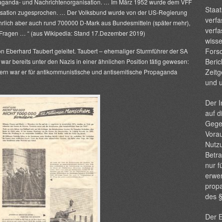
aganda- und Nachrichtenorganisation. … Im März 1952 wurde dem VFF
Staat
isation zugesprochen.
… Der Volksbund wurde von der US-Regierung
verfa
ährlich aber auch rund 700000 D-Mark aus Bundesmitteln (später mehr),
verfa
Fragen … “ (aus Wikipedia: Stand 17.Dezember 2019)
wisse
Forsc
n Eberhard Taubert geleitet. Taubert – ehemaliger Sturmführer der SA
Beric
war bereits unter den Nazis in einer ähnlichen Position tätig gewesen:
Zeitg
ern war er für antikommunistische und antisemitische Propaganda
und 
Der I
auf d
Gege
Vorau
Nutzu
Betra
nur f
erwer
propa
des 
Der E