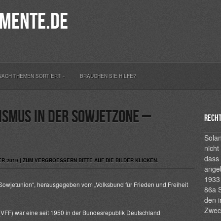
mente.de
NACH THEMEN SORTIERT
»
BRAUCHEN SIE HILFE?
ismus in der Sowjetzone –
Recht
Solan
nicht
dass 
 2019 | ZUM VERGROESSERN BITTE AUF DIE BILDER KLICKEN.
ange
1933 
 Sowjetunion“, herausgegeben vom „Volksbund für Frieden und Freiheit
86a S
den i
Zwec
VFF) war eine seit 1950 in der Bundesrepublik Deutschland