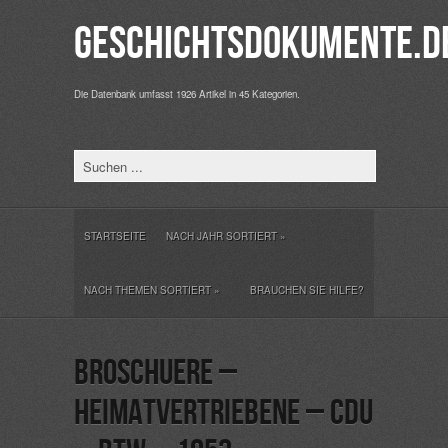
Geschichtsdokumente.d
Die Datenbank umfasst 1926 Artikel in 45 Kategorien.
STARTSEITE
NACH JAHR SORTIERT
»
NACH THEMEN SORTIERT
»
BRAUCHEN SIE HILFE?
Broschuere –
Heimatvertriebene – CDU