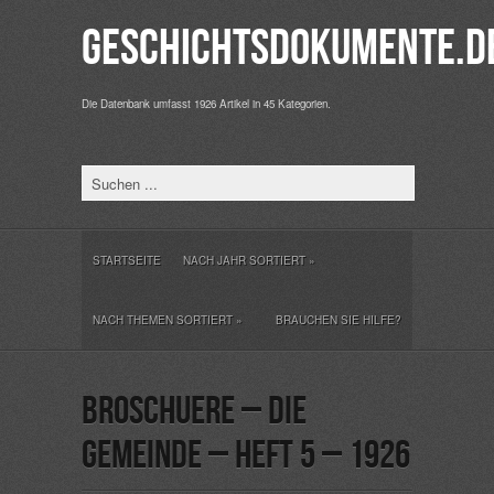
Geschichtsdokumente.d
Die Datenbank umfasst 1926 Artikel in 45 Kategorien.
STARTSEITE
NACH JAHR SORTIERT
»
NACH THEMEN SORTIERT
»
BRAUCHEN SIE HILFE?
Broschuere – Die
Gemeinde – Heft 5 – 1926