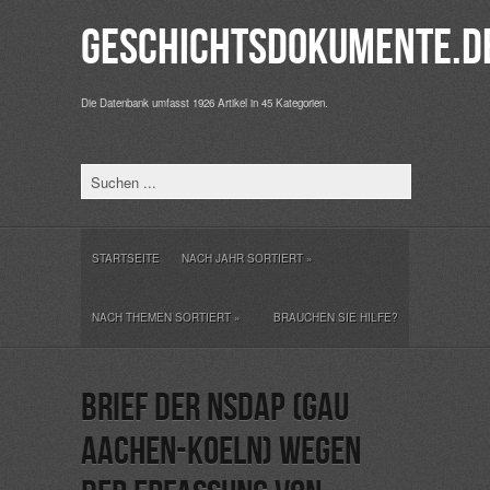
Geschichtsdokumente.d
Die Datenbank umfasst 1926 Artikel in 45 Kategorien.
STARTSEITE
NACH JAHR SORTIERT
»
NACH THEMEN SORTIERT
»
BRAUCHEN SIE HILFE?
Brief der NSDAP (Gau
Aachen-Koeln) wegen