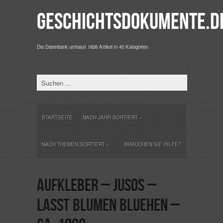
Geschichtsdokumente.d
Die Datenbank umfasst 1926 Artikel in 45 Kategorien.
STARTSEITE
NACH JAHR SORTIERT
»
NACH THEMEN SORTIERT
»
BRAUCHEN SIE HILFE?
Aufkleber – JUSOS –
LASST BLUMEN BLUEHEN –