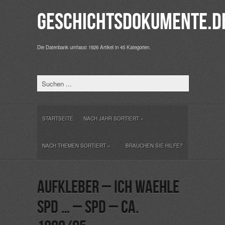
Geschichtsdokumente.d
Die Datenbank umfasst 1926 Artikel in 45 Kategorien.
STARTSEITE
NACH JAHR SORTIERT
»
NACH THEMEN SORTIERT
»
BRAUCHEN SIE HILFE?
Aufkleber – Ich waehle
SPD … – SPD – ca.