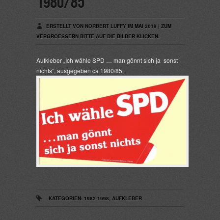
1980/85
ERSTELLT VON NORBERT LUFFY IM MAI 2019 | ZUM
VERGROESSERN BITTE AUF DIE BILDER KLICKEN.
Aufkleber „Ich wähle SPD … man gönnt sich ja sonst
nichts“, ausgegeben ca 1980/85.
KATEGORIEN:
1982-1998
,
AUFKLEBER