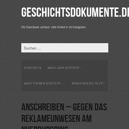
Geschichtsdokumente.d
Die Datenbank umfasst 1926 Artikel in 45 Kategorien.
STARTSEITE
NACH JAHR SORTIERT
»
NACH THEMEN SORTIERT
»
BRAUCHEN SIE HILFE?
Anschreiben – Gegen das
Reklameunwesen am