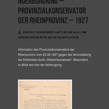
Nuerburgring –
Provinzialkonservator
der Rheinprovinz – 1927
ERSTELLT VON NORBERT LUFFY IM JUNI 2019 | ZUM
VERGROESSERN BITTE AUF DIE BILDER KLICKEN.
Information des Provinzialkonservators der
Rheinprovinz vom 22.08.1927 gegen die Verunstaltung
der Eifelkreise durch „Reklameunwesen“. Besonders
im Blick war hier der Nürburgring.