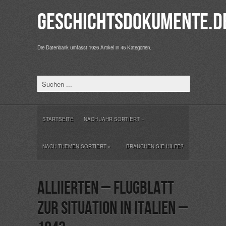
Geschichtsdokumente.d
Die Datenbank umfasst 1926 Artikel in 45 Kategorien.
STARTSEITE
NACH JAHR SORTIERT
»
NACH THEMEN SORTIERT
»
BRAUCHEN SIE HILFE?
Alliierten – Flugblatt
zur Situation in Italien –