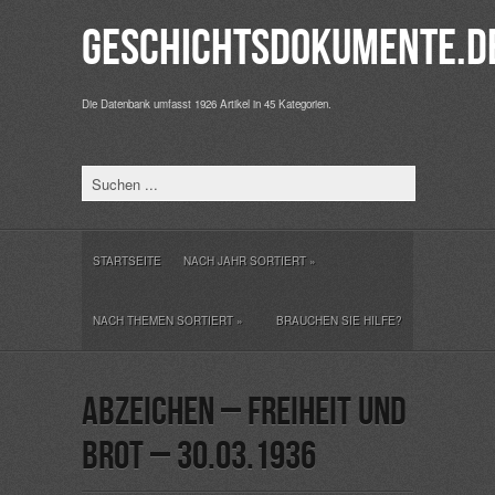
Geschichtsdokumente.d
Die Datenbank umfasst 1926 Artikel in 45 Kategorien.
STARTSEITE
NACH JAHR SORTIERT
»
NACH THEMEN SORTIERT
»
BRAUCHEN SIE HILFE?
Abzeichen – Freiheit und
Brot – 30.03.1936