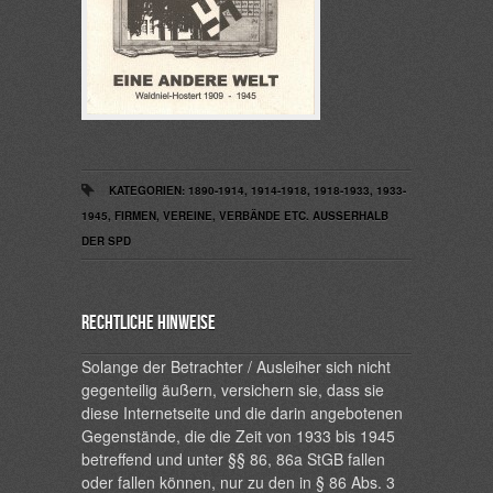
KATEGORIEN:
1890-1914
,
1914-1918
,
1918-1933
,
1933-
1945
,
FIRMEN, VEREINE, VERBÄNDE ETC. AUSSERHALB D
ER SPD
Rechtliche Hinweise
Solange der Betrachter / Ausleiher sich nicht
gegenteilig äußern, versichern sie, dass sie
diese Internetseite und die darin angebotenen
Gegenstände, die die Zeit von 1933 bis 1945
betreffend und unter §§ 86, 86a StGB fallen
oder fallen können, nur zu den in § 86 Abs. 3