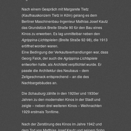
Nach einem Gespräch mit Margarete Tietz
(Kaufhauskonzern Tietz in Köln) gelang es dem
Berliner Maschinenbau-Ingenieur Mathias Josef Kautz
das Grundstück Breite Straße 90 für den Bau eines
Kinos zu erwerben. Es lag unmittelbar neben den
Agrippina-Lichtspielen
(Breite Straße 92-98), die 1913
eröffnet worden waren.
Eine Bedingung der Verkaufsverhandlungen war, dass
Georg Falck, der auch die
Agrippina-Lichtspiele
entworfen hatte, als Architekt verpflichtet wurde. Er
passte die Architektur des Neubaus – dem
Zeitgeschmack entsprechend – an die des
Nachbargebäudes an.
Die
Schauburg
zählte in den 1920er und 1930er
Jahren zu den modernsten Kinos in der Stadt und
zeigte – neben drei weiteren Kinos – Weihnachten
1929 erstmals Tonfilme.
Nach der Zerstörung des Kinos im Jahre 1942 und
dem Tod von Matthias Josef Kautz und seinem Sohn