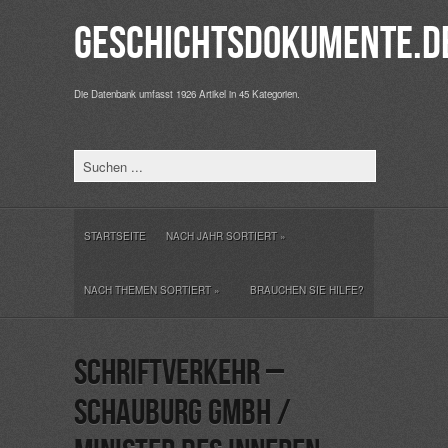
Geschichtsdokumente.d
Die Datenbank umfasst 1926 Artikel in 45 Kategorien.
STARTSEITE
NACH JAHR SORTIERT
»
NACH THEMEN SORTIERT
»
BRAUCHEN SIE HILFE?
Schriftverkehr –
Schauburg GmbH /