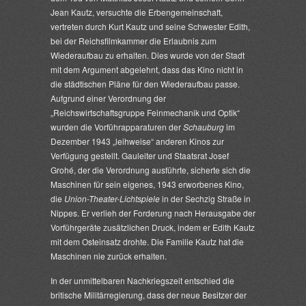
Jean Kautz, versuchte die Erbengemeinschaft,
vertreten durch Kurt Kautz und seine Schwester Edith,
bei der Reichsfilmkammer die Erlaubnis zum
Wiederaufbau zu erhalten. Dies wurde von der Stadt
mit dem Argument abgelehnt, dass das Kino nicht in
die städtischen Pläne für den Wiederaufbau passe.
Aufgrund einer Verordnung der
„Reichswirtschaftsgruppe Feinmechanik und Optik“
wurden die Vorführapparaturen der
Schauburg
im
Dezember 1943 „leihweise“ anderen Kinos zur
Verfügung gestellt. Gauleiter und Staatsrat Josef
Grohé, der die Verordnung ausführte, sicherte sich die
Maschinen für sein eigenes, 1943 erworbenes Kino,
die
Union-Theater-Lichtspiele
in der Sechzig Straße in
Nippes. Er verlieh der Forderung nach Herausgabe der
Vorführgeräte zusätzlichen Druck, indem er Edith Kautz
mit dem Osteinsatz drohte. Die Familie Kautz hat die
Maschinen nie zurück erhalten.
In der unmittelbaren Nachkriegszeit entschied die
britische Militärregierung, dass der neue Besitzer der