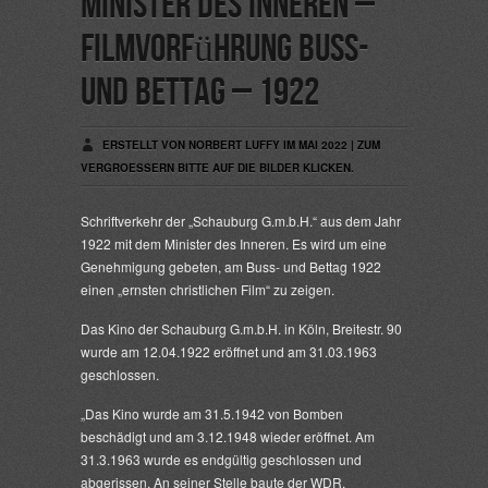
Minister des Inneren –
Filmvorführung Buss-
und Bettag – 1922
ERSTELLT VON NORBERT LUFFY IM MAI 2022 | ZUM
VERGROESSERN BITTE AUF DIE BILDER KLICKEN.
Schriftverkehr der „Schauburg G.m.b.H.“ aus dem Jahr
1922 mit dem Minister des Inneren. Es wird um eine
Genehmigung gebeten, am Buss- und Bettag 1922
einen „ernsten christlichen Film“ zu zeigen.
Das Kino der Schauburg G.m.b.H. in Köln, Breitestr. 90
wurde am 12.04.1922 eröffnet und am 31.03.1963
geschlossen.
„Das Kino wurde am 31.5.1942 von Bomben
beschädigt und am 3.12.1948 wieder eröffnet. Am
31.3.1963 wurde es endgültig geschlossen und
abgerissen. An seiner Stelle baute der WDR.